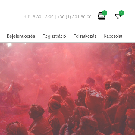
0
H-P: 8:30-18:00 | +36 (1) 301 80 60
Bejelentkezés
Regisztráció
Feliratkozás
Kapcsolat